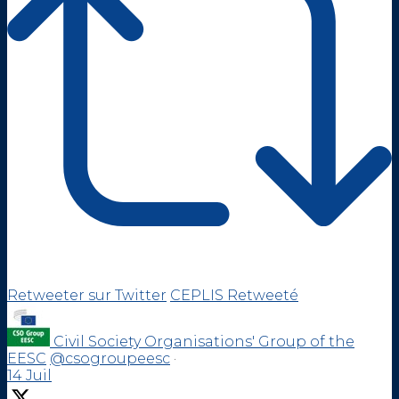
Retweeter sur Twitter
CEPLIS Retweeté
Civil Society Organisations' Group of the
EESC
@csogroupeesc
·
14 Juil