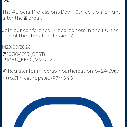
The #LiberalProfessions Day - 10th edition is right
after the🏖️break
Join our conference 'Preparedness in the EU: the
role of the liberal professions'
🗓️29/09/2026
⏰10:30-16:15 (CEST)
📍@EU_EESC, VMA 22
✍️Register for in-person participation by 24/09👉
http://link.europa.eu/P7MG4G