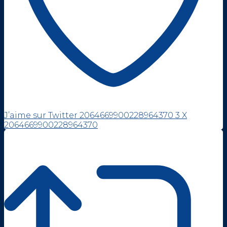
J’aime sur Twitter 2064669900228964370
3
X
2064669900228964370