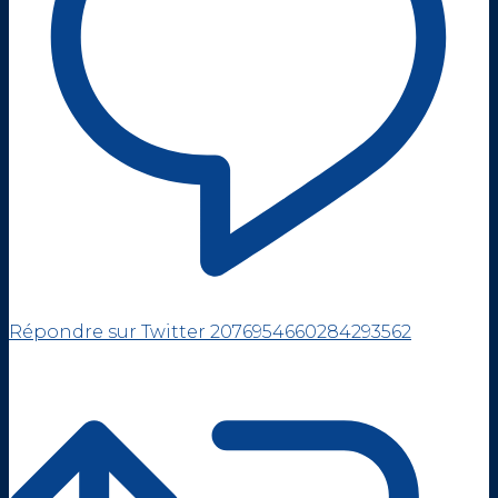
Répondre sur Twitter 2076954660284293562