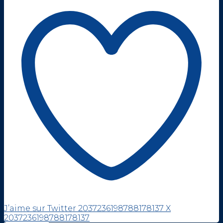
J’aime sur Twitter 2037236198788178137
X
2037236198788178137