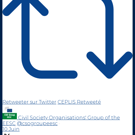
Retweeter sur Twitter
CEPLIS Retweeté
Civil Society Organisations' Group of the
EESC
@csogroupeesc
·
10 Juin