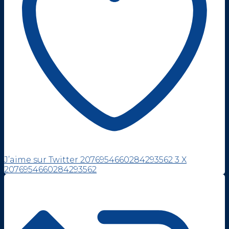
J’aime sur Twitter 2076954660284293562
3
X
2076954660284293562