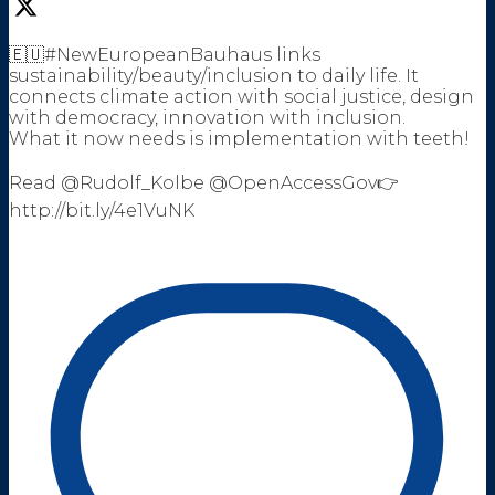
🇪🇺#NewEuropeanBauhaus links
sustainability/beauty/inclusion to daily life. It
connects climate action with social justice, design
with democracy, innovation with inclusion.
What it now needs is implementation with teeth!
Read @Rudolf_Kolbe @OpenAccessGov👉
http://bit.ly/4e1VuNK