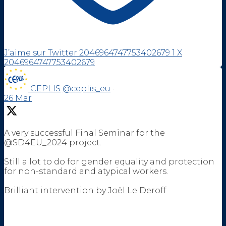
J’aime sur Twitter 2046964747753402679
1
X
2046964747753402679
CEPLIS
@ceplis_eu
·
26 Mar
A very successful Final Seminar for the
@SD4EU_2024 project.
Still a lot to do for gender equality and protection
for non-standard and atypical workers.
Brilliant intervention by Joël Le Deroff