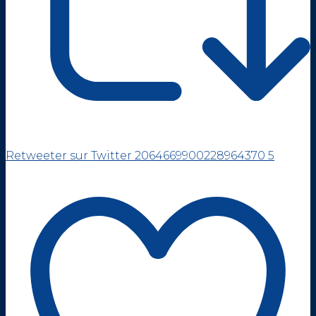
Retweeter sur Twitter 2064669900228964370
5