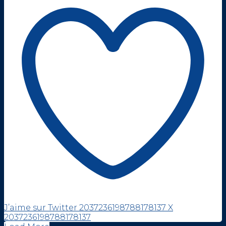
J’aime sur Twitter 2037236198788178137
X
2037236198788178137