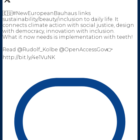
🇪🇺#NewEuropeanBauhaus links
sustainability/beauty/inclusion to daily life. It
connects climate action with social justice, design
with democracy, innovation with inclusion.
What it now needs is implementation with teeth!
Read @Rudolf_Kolbe @OpenAccessGov👉
http://bit.ly/4e1VuNK