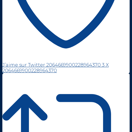
J’aime sur Twitter 2064669900228964370
3
X
2064669900228964370