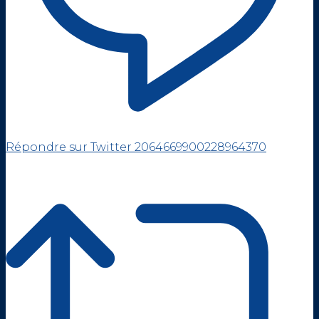
Répondre sur Twitter 2064669900228964370