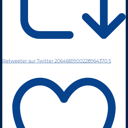
Retweeter sur Twitter 2064669900228964370
5