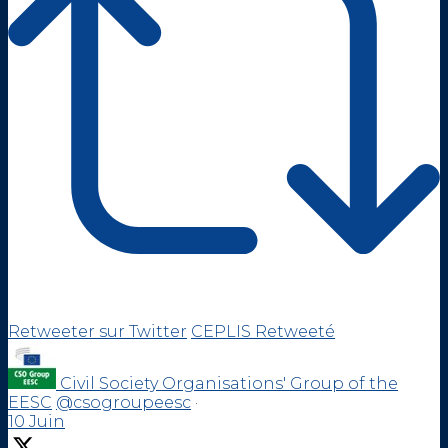
Retweeter sur Twitter
CEPLIS Retweeté
Civil Society Organisations' Group of the
EESC
@csogroupeesc
·
10 Juin