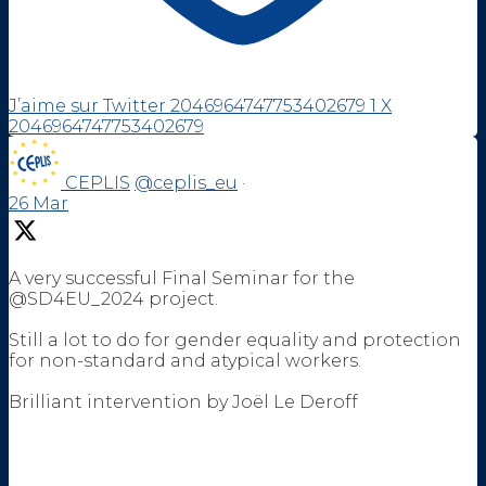
J’aime sur Twitter 2046964747753402679
1
X
2046964747753402679
CEPLIS
@ceplis_eu
·
26 Mar
A very successful Final Seminar for the
@SD4EU_2024 project.
Still a lot to do for gender equality and protection
for non-standard and atypical workers.
Brilliant intervention by Joël Le Deroff