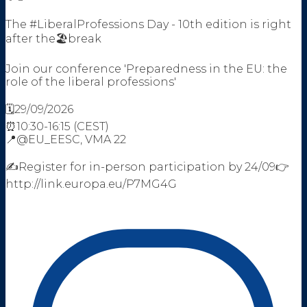
The #LiberalProfessions Day - 10th edition is right
after the🏖️break
Join our conference 'Preparedness in the EU: the
role of the liberal professions'
🗓️29/09/2026
⏰10:30-16:15 (CEST)
📍@EU_EESC, VMA 22
✍️Register for in-person participation by 24/09👉
http://link.europa.eu/P7MG4G