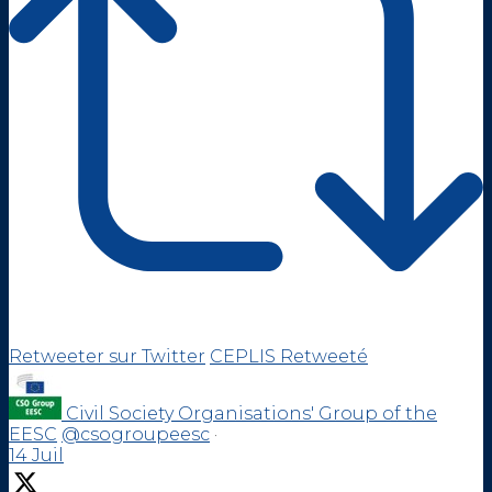
Retweeter sur Twitter
CEPLIS Retweeté
Civil Society Organisations' Group of the
EESC
@csogroupeesc
·
14 Juil