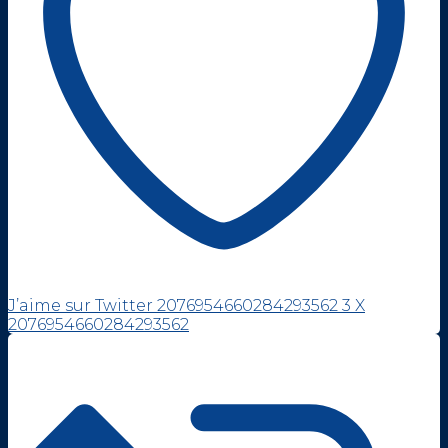
J’aime sur Twitter 2076954660284293562
3
X
2076954660284293562